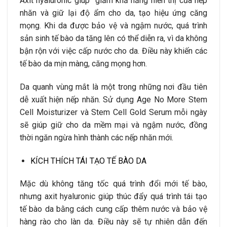
Axit hyaluronic giúp giảm khả năng hiển thị của nếp
nhăn và giữ lại độ ẩm cho da, tạo hiệu ứng căng
mọng. Khi da được bảo vệ và ngậm nước, quá trình
sản sinh tế bào da tăng lên có thể diễn ra, vì da không
bận rộn với việc cấp nước cho da. Điều này khiến các
tế bào da mịn màng, căng mọng hơn.
Da quanh vùng mắt là một trong những nơi đầu tiên
dễ xuất hiện nếp nhăn. Sử dụng Age No More Stem
Cell Moisturizer và Stem Cell Gold Serum mỗi ngày
sẽ giúp giữ cho da mềm mại và ngậm nước, đồng
thời ngăn ngừa hình thành các nếp nhăn mới.
KÍCH THÍCH TÁI TẠO TẾ BÀO DA
Mặc dù không tăng tốc quá trình đổi mới tế bào,
nhưng axit hyaluronic giúp thúc đẩy quá trình tái tạo
tế bào da bằng cách cung cấp thêm nước và bảo vệ
hàng rào cho làn da. Điều này sẽ tự nhiên dẫn đến