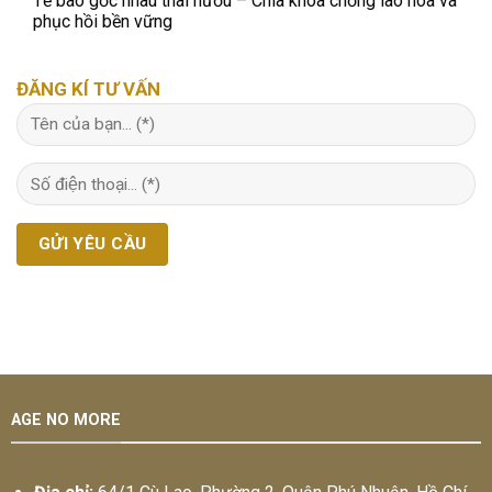
Tế bào gốc nhau thai hươu – Chìa khóa chống lão hóa và
phục hồi bền vững
ĐĂNG KÍ TƯ VẤN
AGE NO MORE