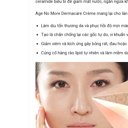
ceramide biểu bì để giảm mất nước, ngăn ngừa kh
Age No More Dermacare Créme mang lại cho làn 
Làm dịu tổn thương da và phục hồi độ mịn m
Tạo lá chắn chống lại các gốc tự do, vi khuẩn
Giảm viêm và kích ứng gây bỏng rát, đau hoặc
Củng cố hàng rào lipid tự nhiên và làm mềm da