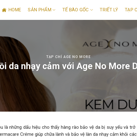
HOME
SẢN PHẨM
TẾ BÀO GỐC
TRIẾT LÝ
TẠP 
TẠP CHÍ AGE NO MORE
 hồi da nhạy cảm với Age No More
u là những dấu hiệu cho thấy hàng rào bảo vệ da bị suy yếu và trở
ermacare Créme giúp chữa lành và bảo vệ làn da nhạy cảm khỏi các