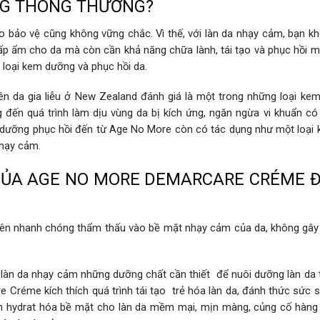
NG THÔNG THƯỜNG?
bảo vệ cũng không vững chắc. Vì thế, với làn da nhạy cảm, bạn k
p ẩm cho da mà còn cần khả năng chữa lành, tái tạo và phục hồi 
t loại kem dưỡng và phục hồi da.
da gia liễu ở New Zealand đánh giá là một trong những loại kem
đến quá trình làm dịu vùng da bị kích ứng, ngăn ngừa vi khuẩn có 
 dưỡng phục hồi đến từ Age No More còn có tác dụng như một loại
hạy cảm.
CỦA AGE NO MORE DEMARCARE CRÉME Đ
n nhanh chóng thẩm thấu vào bề mặt nhạy cảm của da, không gây
àn da nhạy cảm những dưỡng chất cần thiết để nuôi dưỡng làn da 
e Créme kích thích quá trình tái tạo trẻ hóa làn da, đánh thức sức 
rình hydrat hóa bề mặt cho làn da mềm mại, mịn màng, củng cố hàng