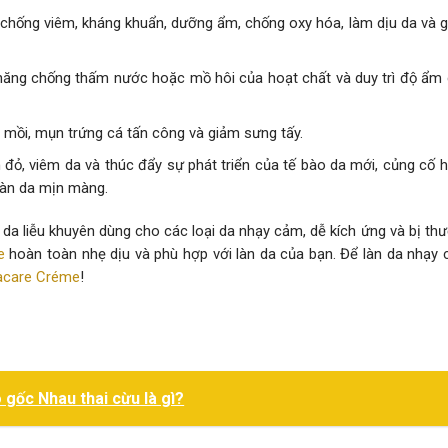
 chống viêm, kháng khuẩn, dưỡng ẩm, chống oxy hóa, làm dịu da và 
hả năng chống thấm nước hoặc mồ hôi của hoạt chất và duy trì độ ẩm
ồi mồi, mụn trứng cá tấn công và giảm sưng tấy.
ỏ, viêm da và thúc đẩy sự phát triển của tế bào da mới, củng cố 
làn da mịn màng.
da liễu khuyên dùng cho các loại da nhạy cảm, dễ kích ứng và bị th
e
hoàn toàn nhẹ dịu và phù hợp với làn da của bạn. Để làn da nhạy
acare Créme
!
o gốc Nhau thai cừu là gì?