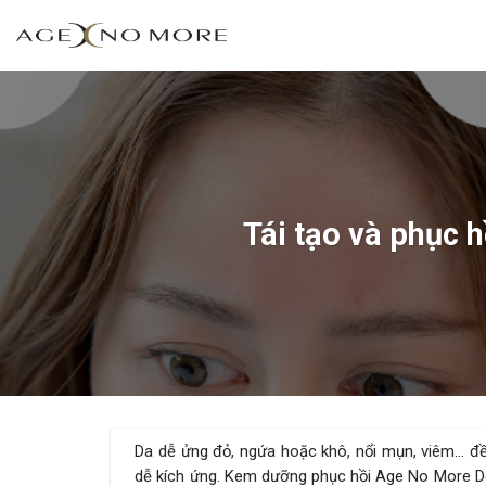
Skip
to
content
Tái tạo và phục
Da dễ ửng đỏ, ngứa hoặc khô, nổi mụn, viêm… đề
dễ kích ứng. Kem dưỡng phục hồi Age No More D