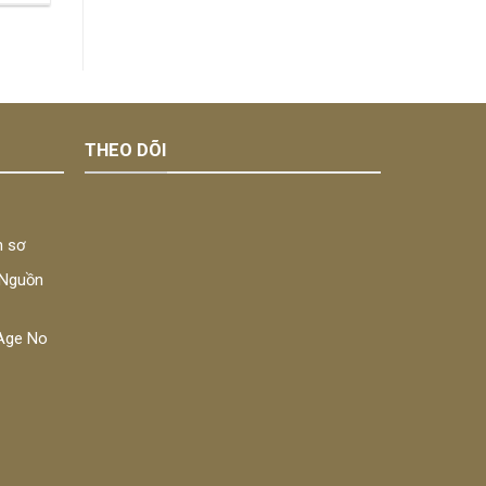
THEO DÕI
n sơ
 Nguồn
a Age No