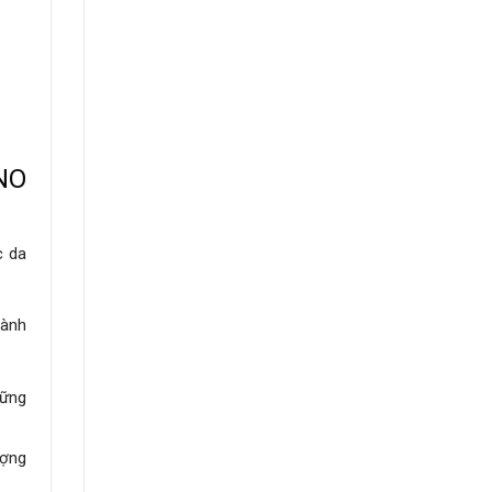
NO
c da
hành
hững
ượng