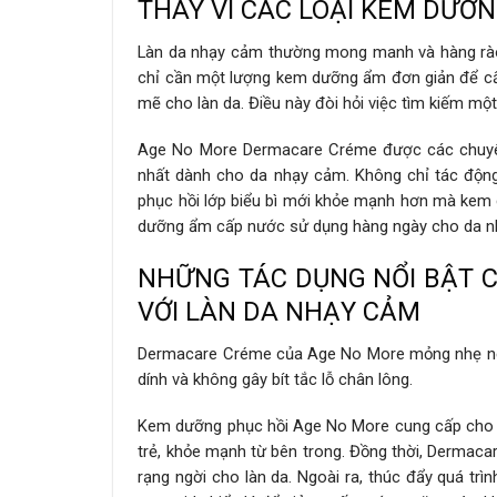
THAY VÌ CÁC LOẠI KEM DƯỠ
Làn da nhạy cảm thường mong manh và hàng rào 
chỉ cần một lượng kem dưỡng ẩm đơn giản để cấ
mẽ cho làn da. Điều này đòi hỏi việc tìm kiếm mộ
Age No More Dermacare Créme được các chuyên 
nhất dành cho da nhạy cảm. Không chỉ tác động 
phục hồi lớp biểu bì mới khỏe mạnh hơn mà kem
dưỡng ẩm cấp nước sử dụng hàng ngày cho da n
NHỮNG TÁC DỤNG NỔI BẬT 
VỚI LÀN DA NHẠY CẢM
Dermacare Créme của Age No More mỏng nhẹ nê
dính và không gây bít tắc lỗ chân lông.
Kem dưỡng phục hồi Age No More cung cấp cho l
trẻ, khỏe mạnh từ bên trong. Đồng thời, Dermacar
rạng ngời cho làn da. Ngoài ra, thúc đẩy quá t