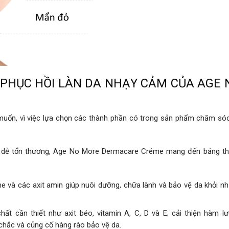
PHỤC HỒI LÀN DA NHẠY CẢM CỦA AGE 
muốn, vì việc lựa chọn các thành phần có trong sản phẩm chăm só
à dễ tổn thương, Age No More Dermacare Créme mang đến bảng t
e và các axit amin giúp nuôi dưỡng, chữa lành và bảo vệ da khỏi n
t cần thiết như axit béo, vitamin A, C, D và E; cải thiện hàm l
 chắc và củng cố hàng rào bảo vệ da.