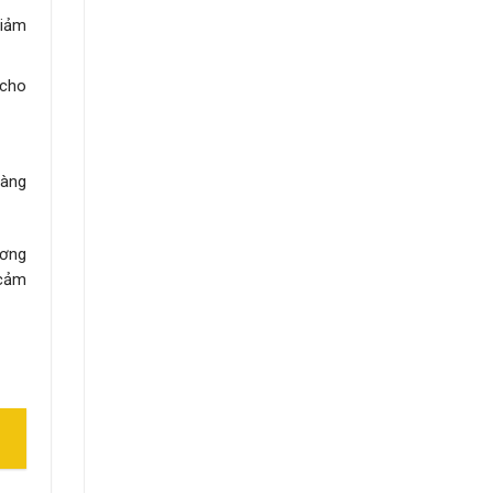
giảm
 cho
hàng
ương
 cảm