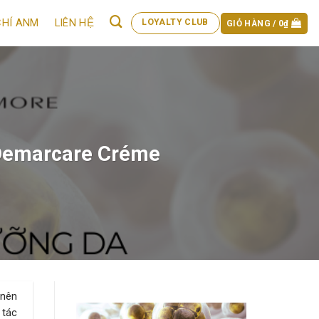
CHÍ ANM
LIÊN HỆ
LOYALTY CLUB
GIỎ HÀNG /
0
₫
 Demarcare Créme
 nên
 tác