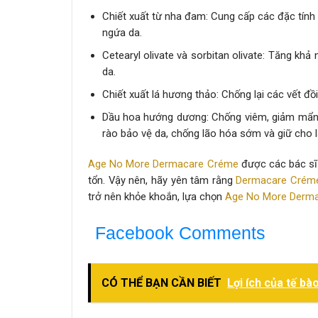
Chiết xuất từ nha đam: Cung cấp các đặc tính
ngứa da.
Cetearyl olivate và sorbitan olivate: Tăng k
da.
Chiết xuất lá hương thảo: Chống lại các vết đ
Dầu hoa hướng dương: Chống viêm, giảm mẩn đ
rào bảo vệ da, chống lão hóa sớm và giữ cho 
Age No More Dermacare Créme
được các bác sĩ 
tổn. Vậy nên, hãy yên tâm rằng
Dermacare Crém
trở nên khỏe khoắn, lựa chọn
Age No More Derm
Facebook Comments
CÓ THỂ BẠN CẦN BIẾT
Lợi ích của tế bà