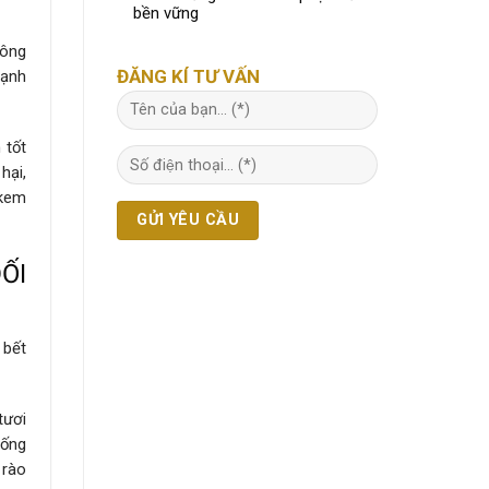
bền vững
hông
ĐĂNG KÍ TƯ VẤN
mạnh
 tốt
hại,
 kem
ỐI
 bết
tươi
sống
 rào