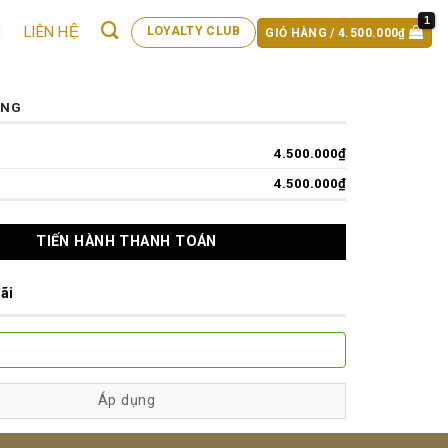
M
LIÊN HỆ
LOYALTY CLUB
GIỎ HÀNG /
4.500.000
₫
ÀNG
4.500.000
₫
 Stem Cell 13,500mg 60 viên số lượng
4.500.000
₫
TIẾN HÀNH THANH TOÁN
ãi