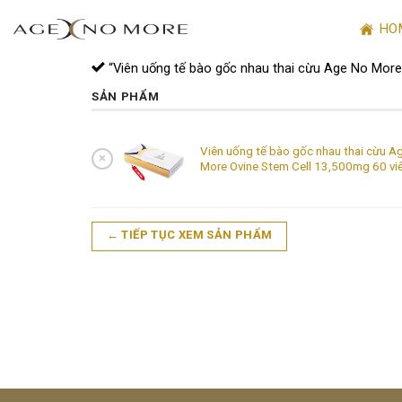
Skip
HO
to
content
“Viên uống tế bào gốc nhau thai cừu Age No More
SẢN PHẨM
Viên uống tế bào gốc nhau thai cừu A
×
More Ovine Stem Cell 13,500mg 60 vi
← TIẾP TỤC XEM SẢN PHẨM