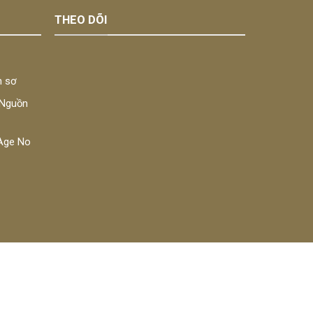
THEO DÕI
n sơ
 Nguồn
a Age No