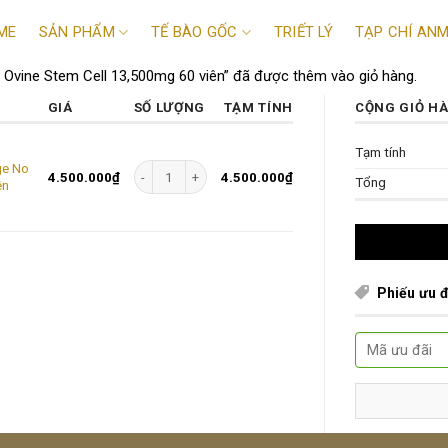
ME
SẢN PHẨM
TẾ BÀO GỐC
TRIẾT LÝ
TẠP CHÍ AN
 Ovine Stem Cell 13,500mg 60 viên” đã được thêm vào giỏ hàng.
GIÁ
SỐ LƯỢNG
TẠM TÍNH
CỘNG GIỎ H
Tạm tính
Viên uống tế bào gốc nhau thai cừu Age No More Ovine
ge No
4.500.000
₫
4.500.000
₫
Tổng
ên
Phiếu ưu đ